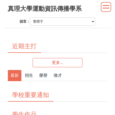
跳
真理大學運動資訊傳播學系
到
主
語言：
要
內
容
區
近期主打
更多...
最新
招生
榮譽
徵才
學校重要通知
學生作品